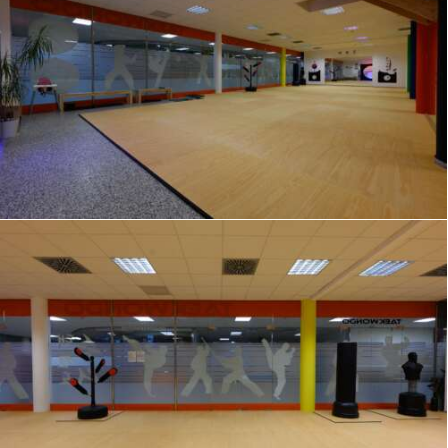
HOME
LEITUNG
KURSPROGRAMME
STANDORTE
UNTERRICHTSPLÄNE
KONTAKT
BERUFSAUSBILDUNG
PST-TRAINING
TERMINE