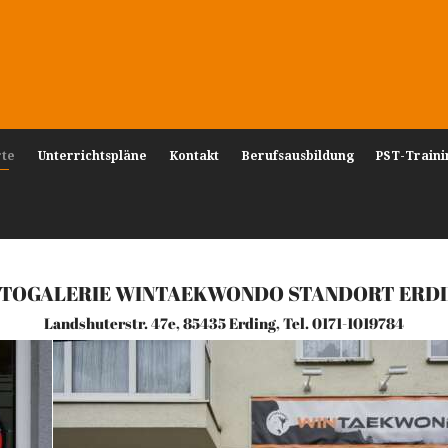
rte
Unterrichtspläne
Kontakt
Berufsausbildung
PST-Traini
TOGALERIE WINTAEKWONDO STANDORT ERD
Landshuterstr. 47e, 85435 Erding, Tel. 0171-1019784