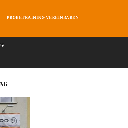
PROBETRAINING VEREINBAREN
ng
ING