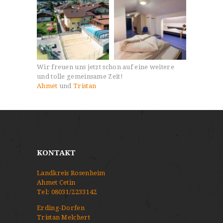
Wir freuen uns jetzt schon auf eine weitere
und tolle gemeinsame Zeit!
Ahmet
und
Tristan
KONTAKT
Landkreis Rosenheim
Ahmet Cetin
Tel:
08031/2233142
Erding-Dorfen
Tristan Melchert