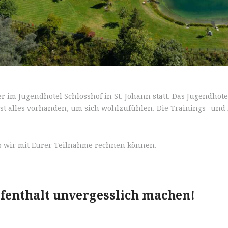
 im Jugendhotel Schlosshof in St. Johann statt. Das Jugendhote
ist alles vorhanden, um sich wohlzufühlen. Die Trainings- und 
ob wir mit Eurer Teilnahme rechnen können.
ufenthalt unvergesslich machen!